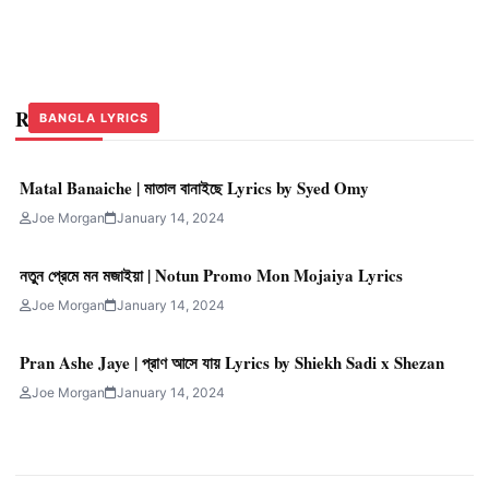
Related Stories
BANGLA LYRICS
BANGLA LYRICS
BANGLA LYRICS
Matal Banaiche | মাতাল বানাইছে Lyrics by Syed Omy
Joe Morgan
January 14, 2024
নতুন প্রেমে মন মজাইয়া | Notun Promo Mon Mojaiya Lyrics
Joe Morgan
January 14, 2024
Pran Ashe Jaye | প্রাণ আসে যায় Lyrics by Shiekh Sadi x Shezan
Joe Morgan
January 14, 2024