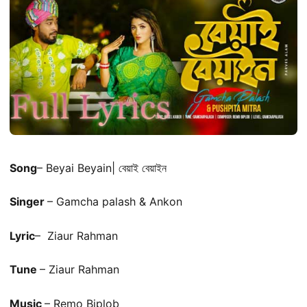
Song
– Beyai Beyain| বেয়াই বেয়াইন
Singer
– Gamcha palash & Ankon
Lyric
– Ziaur Rahman
Tune
– Ziaur Rahman
Music
– Remo Biplob