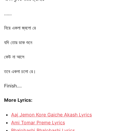
……
নিয়ে একলা জ্বলো রে
যদি তোর ডাক শুনে
কেউ না আসে
তবে একলা চলো রে।
Finish….
More Lyrics:
Aaj Jemon Kore Gaiche Akash Lyrics
Ami Tomar Preme Lyrics
Bhalobashi Bhalobashi Lyrics