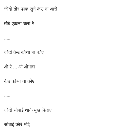
जोदी तोर डाक सुने केउ ना आसे
तोबे एकला चलो रे
…..
जोदी केउ कोथा ना कोए
ओ रे … ओ ओभागा
केउ कोथा ना कोए
…..
जोदी सोबाई थाके मुख फिराए
सोबाई कोरे भोई