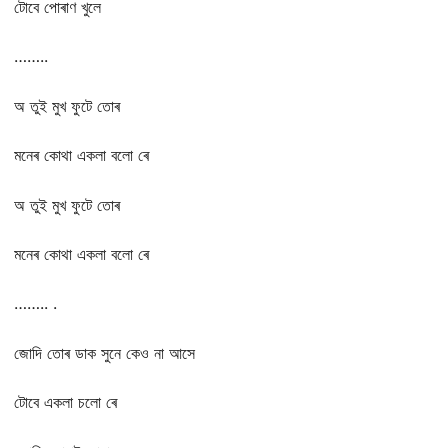
টোবে পোৰাণ খুলে
……..
অ তুই মুখ ফুটে তোৰ
মনেৰ কোথা একলা বলো ৰে
অ তুই মুখ ফুটে তোৰ
মনেৰ কোথা একলা বলো ৰে
…….. .
জোদি তোৰ ডাক সুনে কেও না আসে
টোবে একলা চলো ৰে