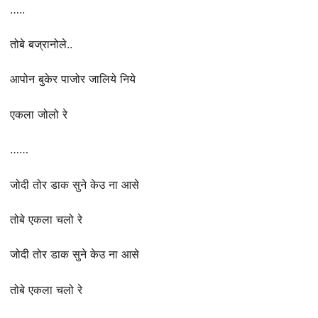
…..
तोबे बज्रानोले..
आपोन बुकेर पाजोर जालिये निये
एकला जोलो रे
……
जोदी तोर डाक सुने केउ ना आसे
तोबे एकला चलो रे
जोदी तोर डाक सुने केउ ना आसे
तोबे एकला चलो रे