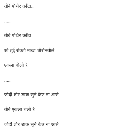
तोबे पोथेर काँटा..
…..
तोबे पोथेर काँटा
ओ तुई रोक्तो माखा चोरोनतोले
एकला दोलो रे
…..
जोदी तोर डाक सुने केउ ना आसे
तोबे एकला चलो रे
जोदी तोर डाक सुने केउ ना आसे