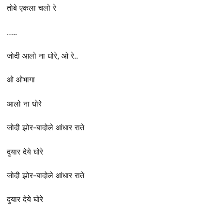
तोबे एकला चलो रे
…..
जोदी आलो ना धोरे, ओ रे..
ओ ओभागा
आलो ना धोरे
जोदी झोर-बादोले आंधार राते
दुयार देये घोरे
जोदी झोर-बादोले आंधार राते
दुयार देये घोरे