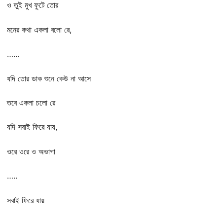
ও তুই মুখ ফুটে তোর
মনের কথা একলা বলো রে,
……
যদি তোর ডাক শুনে কেউ না আসে
তবে একলা চলো রে
যদি সবাই ফিরে যায়,
ওরে ওরে ও অভাগা
…..
সবাই ফিরে যায়