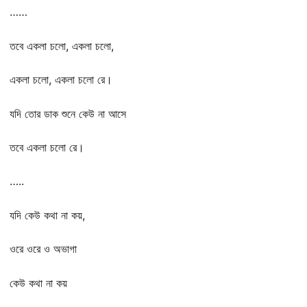
……
তবে একলা চলো, একলা চলো,
একলা চলো, একলা চলো রে।
যদি তোর ডাক শুনে কেউ না আসে
তবে একলা চলো রে।
…..
যদি কেউ কথা না কয়,
ওরে ওরে ও অভাগা
কেউ কথা না কয়