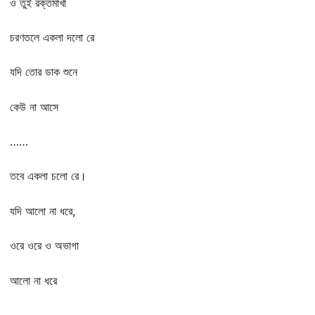
ও তুই রক্তমাখা
চরণতলে একলা দলো রে
যদি তোর ডাক শুনে
কেউ না আসে
……
তবে একলা চলো রে।
যদি আলো না ধরে,
ওরে ওরে ও অভাগা
আলো না ধরে