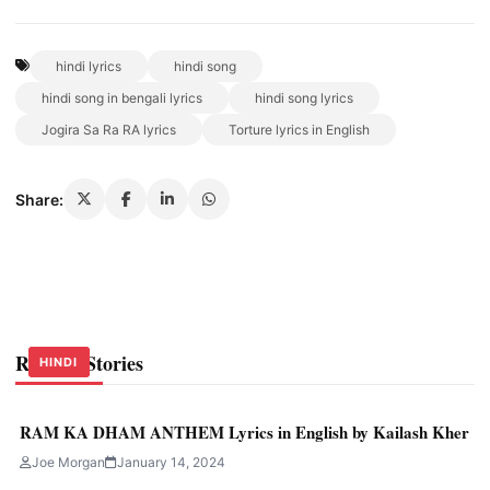
hindi lyrics
hindi song
hindi song in bengali lyrics
hindi song lyrics
Jogira Sa Ra RA lyrics
Torture lyrics in English
Share:
Related Stories
HINDI
HINDI
HINDI
RAM KA DHAM ANTHEM Lyrics in English by Kailash Kher
Joe Morgan
January 14, 2024