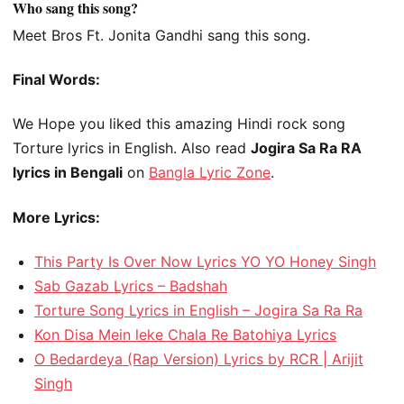
Who sang this song?
Meet Bros Ft. Jonita Gandhi sang this song.
Final Words:
We Hope you liked this amazing Hindi rock song
Torture lyrics in English. Also read
Jogira Sa Ra RA
lyrics in Bengali
on
Bangla Lyric Zone
.
More Lyrics:
This Party Is Over Now Lyrics YO YO Honey Singh
Sab Gazab Lyrics – Badshah
Torture Song Lyrics in English – Jogira Sa Ra Ra
Kon Disa Mein leke Chala Re Batohiya Lyrics
O Bedardeya (Rap Version) Lyrics by RCR | Arijit
Singh