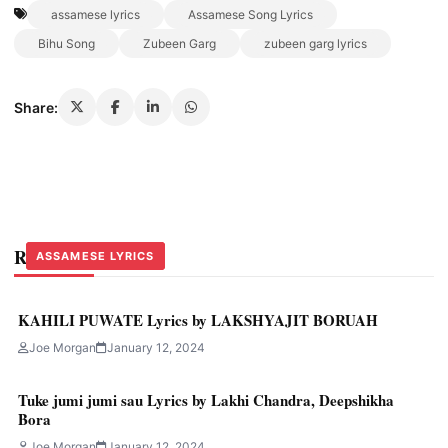
assamese lyrics
Assamese Song Lyrics
Bihu Song
Zubeen Garg
zubeen garg lyrics
Share:
Related Stories
ASSAMESE LYRICS
ASSAMESE LYRICS
ASSAMESE LYRICS
KAHILI PUWATE Lyrics by LAKSHYAJIT BORUAH
Joe Morgan
January 12, 2024
Tuke jumi jumi sau Lyrics by Lakhi Chandra, Deepshikha
Bora
Joe Morgan
January 12, 2024