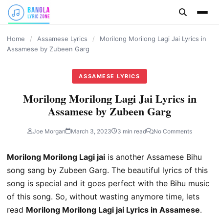
content
Home
/
Assamese Lyrics
/
Morilong Morilong Lagi Jai Lyrics in
Assamese by Zubeen Garg
ASSAMESE LYRICS
Morilong Morilong Lagi Jai Lyrics in
Assamese by Zubeen Garg
Joe Morgan
March 3, 2023
3 min read
No Comments
Morilong Morilong Lagi jai
is another Assamese Bihu
song sang by Zubeen Garg. The beautiful lyrics of this
song is special and it goes perfect with the Bihu music
of this song. So, without wasting anymore time, lets
read
Morilong Morilong Lagi jai Lyrics in Assamese
.