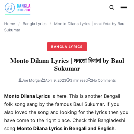
content
Home
/
Bangla Lyrics
/
Monto Dilana Lyrics | মনতো দিলানা by Baul
Sukumar
BANGLA LYRICS
Monto Dilana Lyrics | মনতো দিলানা by Baul
Sukumar
Joe Morgan
April 9, 2023
3 min read
No Comments
Monto Dilana Lyrics
is here. This is another Bengali
folk song sang by the famous Baul Sukumar. If you
also loved the song and looking for the lyrics then you
have come to the right place. Check this Bangladeshi
song
Monto Dilana Lyrics in Bengali and English
.