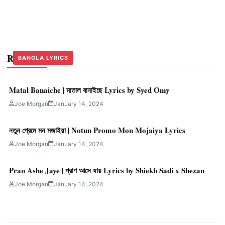
Related Stories
BANGLA LYRICS
BANGLA LYRICS
BANGLA LYRICS
Matal Banaiche | মাতাল বানাইছে Lyrics by Syed Omy
Joe Morgan
January 14, 2024
নতুন প্রেমে মন মজাইয়া | Notun Promo Mon Mojaiya Lyrics
Joe Morgan
January 14, 2024
Pran Ashe Jaye | প্রাণ আসে যায় Lyrics by Shiekh Sadi x Shezan
Joe Morgan
January 14, 2024