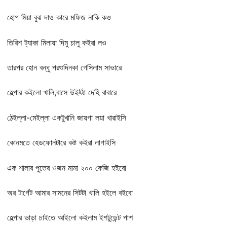
হোপ মিয়া বুঝ দাও কারে মফিজ নাকি কও
তিরিশ ট্যাকা মিলায়া দিমু চালু কইরা লও
তারপর হোন বন্ধু পরশুদিনকা গেসিলাম সাভারে
হেল্পার কইলো খালি,বাসে উইঠ্ঠা দেহি বাবারে
ঠেইল্লা-মেইল্লা একটুখানি জায়গা লয়া খারাইসি
কোনমতে হেডফোনটারে কষ্ট কইরা লাগাইসি
এক শালার পুতের ওজন মামা ২০০ কেজি হইবো
অর টার্গেট আমার সামনের সিটটা খালি হইলে বইবো
হেল্পার ভাড়া চাইতে আইলো কইলাম ইশটুডেন্ট পাশ