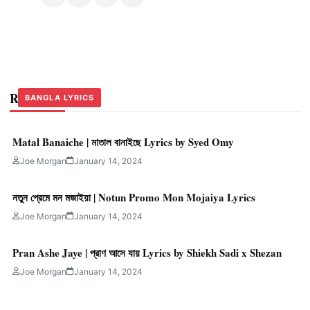
Related Stories
BANGLA LYRICS
BANGLA LYRICS
BANGLA LYRICS
Matal Banaiche | মাতাল বানাইছে Lyrics by Syed Omy
Joe Morgan
January 14, 2024
নতুন প্রেমে মন মজাইয়া | Notun Promo Mon Mojaiya Lyrics
Joe Morgan
January 14, 2024
Pran Ashe Jaye | প্রাণ আসে যায় Lyrics by Shiekh Sadi x Shezan
Joe Morgan
January 14, 2024