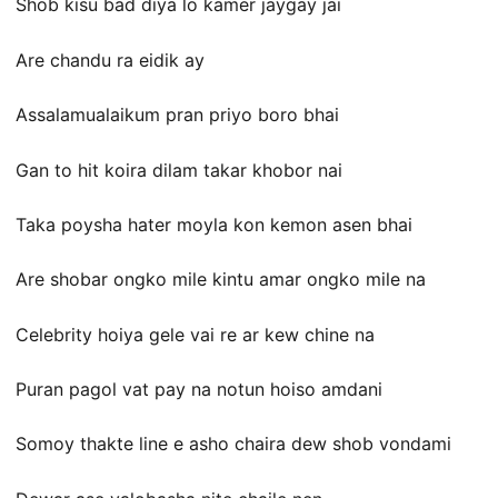
Shob kisu bad diya lo kamer jaygay jai
Are chandu ra eidik ay
Assalamualaikum pran priyo boro bhai
Gan to hit koira dilam takar khobor nai
Taka poysha hater moyla kon kemon asen bhai
Are shobar ongko mile kintu amar ongko mile na
Celebrity hoiya gele vai re ar kew chine na
Puran pagol vat pay na notun hoiso amdani
Somoy thakte line e asho chaira dew shob vondami