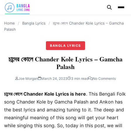
content
Home
/
Bangla Lyrics
/
চান্দের কোলে Chander Kole Lyrics – Gamcha
Palash
BANGLA LYRICS
চান্দের কোলে Chander Kole Lyrics – Gamcha
Palash
Joe Morgan
March 24, 2023
3 min read
No Comments
চান্দের কোলে Chander Kole Lyrics is here
. This Bengali Folk
song Chander Kole by Gamcha Palash and Ankon has
the best lyrics and amazing tuning to it. The deep and
meaningful meaning of this song will get your heart
while singing this song. So, today in this post, we will