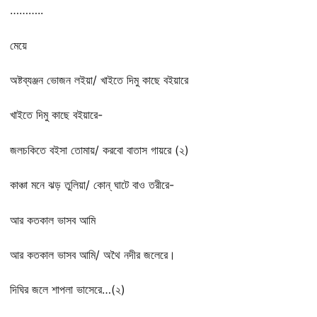
………..
মেয়ে
অষ্টব্যঞ্জন ভোজন লইয়া/ খাইতে দিমু কাছে বইয়ারে
খাইতে দিমু কাছে বইয়ারে-
জলচকিতে বইসা তোমায়/ করবো বাতাস গায়রে (২)
কাঞ্চা মনে ঝড় তুলিয়া/ কোন্ ঘাটে বাও তরীরে-
আর কতকাল ভাসব আমি
আর কতকাল ভাসব আমি/ অথৈ নদীর জলেরে।
দিঘির জলে শাপলা ভাসেরে…(২)