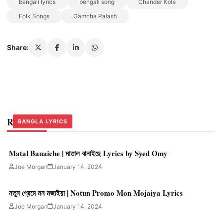
bengali lyrics
bengali song
Chander Kole
Folk Songs
Gamcha Palash
Share:
Related Stories
BANGLA LYRICS
BANGLA LYRICS
BANGLA LYRICS
Matal Banaiche | মাতাল বানাইছে Lyrics by Syed Omy
Joe Morgan
January 14, 2024
নতুন প্রেমে মন মজাইয়া | Notun Promo Mon Mojaiya Lyrics
Joe Morgan
January 14, 2024