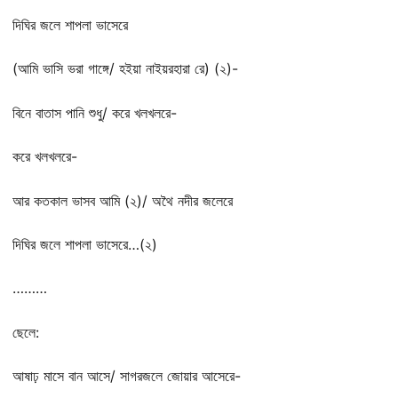
দিঘির জলে শাপলা ভাসেরে
(আমি ভাসি ভরা গাঙ্গে/ হইয়া নাইয়রহারা রে) (২)-
বিনে বাতাস পানি শুধু/ করে খলখলরে-
করে খলখলরে-
আর কতকাল ভাসব আমি (২)/ অথৈ নদীর জলেরে
দিঘির জলে শাপলা ভাসেরে…(২)
………
ছেলে:
আষাঢ় মাসে বান আসে/ সাগরজলে জোয়ার আসেরে-