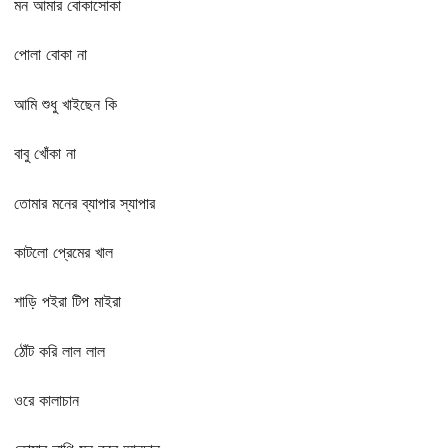
মন আমার বোকাসোকা
পোলা বোকা না
আমি শুধু খাইছেন কি
বাবু খোঁকা না
তোমার মনের ব্যাপার স্যাপার
কাটলো প্রেমের খাল
শাড়ি পইরা টিপ মাইরা
ঠোঁট করি লাল লাল
ওরে কালাচান