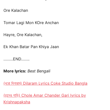
Ore Kalachan
Tomar Lagi Mon KOre Anchan
Hayre, Ore Kalachan,
Ek Khan Batar Pan Khiya Jaan
………END……..
More lyrics:
Best Bengali
(ধরো দিলারাম) Dilaram Lyrics Coke Studio Bangla
(চান্দের গাড়ি) Chole Amar Chander Gari lyrics by
Krishnapaksha