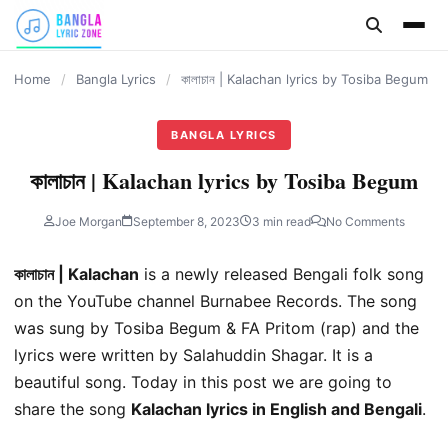
content
Home
/
Bangla Lyrics
/
কালাচান | Kalachan lyrics by Tosiba Begum
BANGLA LYRICS
কালাচান | Kalachan lyrics by Tosiba Begum
Joe Morgan
September 8, 2023
3 min read
No Comments
কালাচান | Kalachan
is a newly released Bengali folk song
on the YouTube channel Burnabee Records. The song
was sung by Tosiba Begum & FA Pritom (rap) and the
lyrics were written by Salahuddin Shagar. It is a
beautiful song. Today in this post we are going to
share the song
Kalachan lyrics in English and Bengali
.