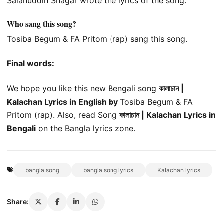
Salahuddin Shagar wrote the lyrics of the song.
Who sang this song?
Tosiba Begum & FA Pritom (rap) sang this song.
Final words:
We hope you like this new Bengali song
কালাচান |
Kalachan Lyrics in English by
Tosiba Begum & FA
Pritom (rap). Also, read Song
কালাচান | Kalachan Lyrics in
Bengali
on the Bangla lyrics zone.
bangla song
bangla song lyrics
Kalachan lyrics
Share: