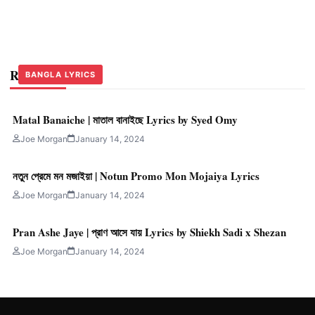
Related Stories
BANGLA LYRICS
BANGLA LYRICS
BANGLA LYRICS
Matal Banaiche | মাতাল বানাইছে Lyrics by Syed Omy
Joe Morgan
January 14, 2024
নতুন প্রেমে মন মজাইয়া | Notun Promo Mon Mojaiya Lyrics
Joe Morgan
January 14, 2024
Pran Ashe Jaye | প্রাণ আসে যায় Lyrics by Shiekh Sadi x Shezan
Joe Morgan
January 14, 2024