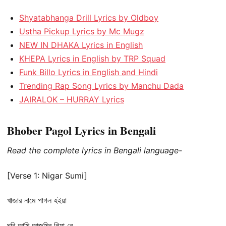
Shyatabhanga Drill Lyrics by Oldboy
Ustha Pickup Lyrics by Mc Mugz
NEW IN DHAKA Lyrics in English
KHEPA Lyrics in English by TRP Squad
Funk Billo Lyrics in English and Hindi
Trending Rap Song Lyrics by Manchu Dada
JAIRALOK – HURRAY Lyrics
Bhober Pagol Lyrics in Bengali
Read the complete lyrics in Bengali language-
[Verse 1: Nigar Sumi]
খাজার নামে পাগল হইয়া
ঘুরি আমি আজমির গিয়া রে