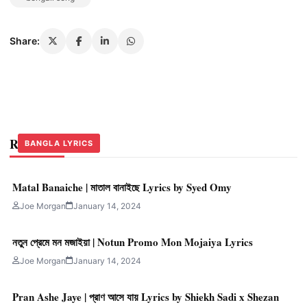
Share:
Related Stories
BANGLA LYRICS
BANGLA LYRICS
BANGLA LYRICS
Matal Banaiche | মাতাল বানাইছে Lyrics by Syed Omy
Joe Morgan
January 14, 2024
নতুন প্রেমে মন মজাইয়া | Notun Promo Mon Mojaiya Lyrics
Joe Morgan
January 14, 2024
Pran Ashe Jaye | প্রাণ আসে যায় Lyrics by Shiekh Sadi x Shezan