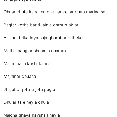
Dhuar chute kana jemone narikel ar dhup mariya set
Paglar kotha bariti jalale ghroup ak ar
Ar soni teika loya suja ghurubarer theke
Mathir banglar sheamla chamra
Majhi malla krishi kamla
Majhinar deuana
Jhajabor joto ti jota pagla
Dhular tale heyla dhula
Naicha ghaya haysha kheyla