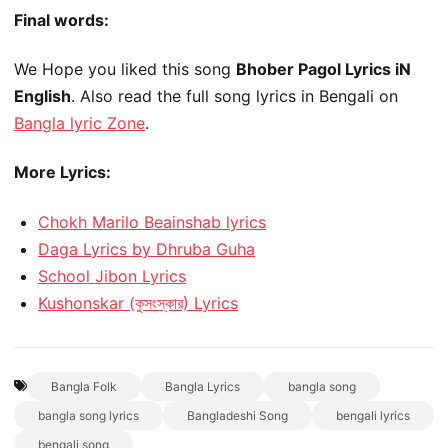
Final words:
We Hope you liked this song
Bhober Pagol Lyrics iN
English
. Also read the full song lyrics in Bengali on
Bangla lyric Zone
.
More Lyrics:
Chokh Marilo Beainshab lyrics
Daga Lyrics by Dhruba Guha
School Jibon Lyrics
Kushonskar (কুসংস্কার) Lyrics
Bangla Folk
Bangla Lyrics
bangla song
bangla song lyrics
Bangladeshi Song
bengali lyrics
bengali song