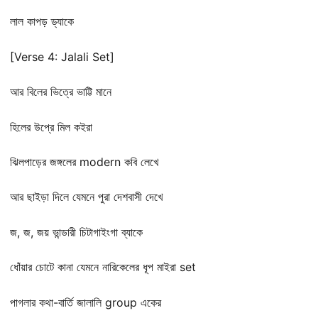
লাল কাপড় ড্যাকে
[Verse 4: Jalali Set]
আর বিলের ভিত্রে ভাট্টি মানে
হিলের উপ্রে মিল কইরা
ঝিলপাড়ের জঙ্গলের modern কবি লেখে
আর ছাইড়া দিলে যেমনে পুরা দেশবাসী দেখে
জ, জ, জয় ভান্ডারী চিটাগাইংগা ব্যাকে
ধোঁয়ার চোটে কানা যেমনে নারিকেলের ধূপ মাইরা set
পাগলার কথা-বার্তি জালালি group একের