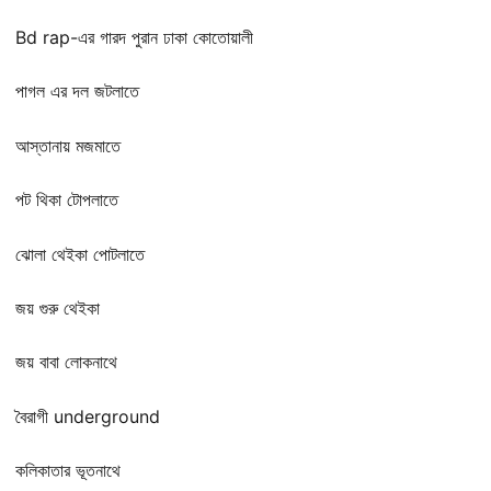
Bd rap-এর গারদ পুরান ঢাকা কোতোয়ালী
পাগল এর দল জটলাতে
আস্তানায় মজমাতে
পট থিকা টোপলাতে
ঝোলা থেইকা পোটলাতে
জয় গুরু থেইকা
জয় বাবা লোকনাথে
বৈরাগী underground
কলিকাতার ভূতনাথে