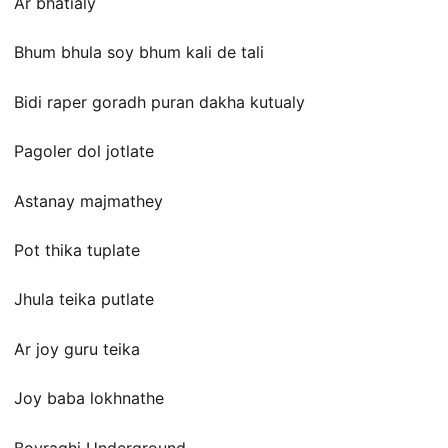
Ar bhatialy
Bhum bhula soy bhum kali de tali
Bidi raper goradh puran dakha kutualy
Pagoler dol jotlate
Astanay majmathey
Pot thika tuplate
Jhula teika putlate
Ar joy guru teika
Joy baba lokhnathe
Boyraghi Underground