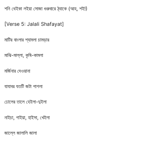
শনি থেইকা লইয়া সোজা গুরুবারে ঠ্যাকে (আহ, শই!)
[Verse 5: Jalali Shafayat]
মাটির বাংলার শ্যামলা চামড়ার
মাঝি-মাল্লা, কৃষি-কামলা
মর্জিনার দেওয়ানা
যাযাবর যতটি জটা পাগলা
ঢোলের তালে হেইলা-দুইলা
নাইচা, গাইয়া, হাইসা, খেইলা
জাল্লে জালালি জালা