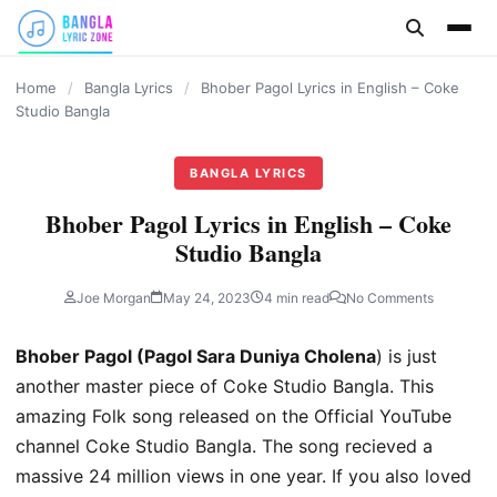
content
Home
/
Bangla Lyrics
/
Bhober Pagol Lyrics in English – Coke
Studio Bangla
BANGLA LYRICS
Bhober Pagol Lyrics in English – Coke
Studio Bangla
Joe Morgan
May 24, 2023
4 min read
No Comments
Bhober Pagol (Pagol Sara Duniya Cholena
) is just
another master piece of Coke Studio Bangla. This
amazing Folk song released on the Official YouTube
channel Coke Studio Bangla. The song recieved a
massive 24 million views in one year. If you also loved